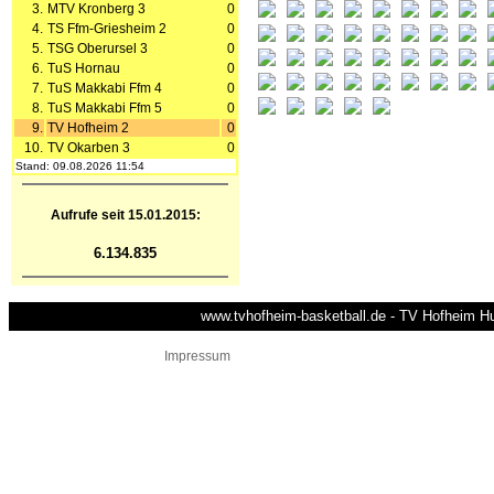
3.
MTV Kronberg 3
0
4.
TS Ffm-Griesheim 2
0
5.
TSG Oberursel 3
0
6.
TuS Hornau
0
7.
TuS Makkabi Ffm 4
0
8.
TuS Makkabi Ffm 5
0
9.
TV Hofheim 2
0
10.
TV Okarben 3
0
Stand: 09.08.2026 11:54
Aufrufe seit 15.01.2015:
6.134.835
www.tvhofheim-basketball.de - TV Hofheim Hus
Impressum