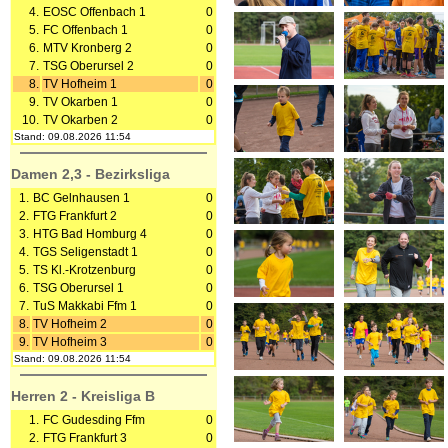
4.
EOSC Offenbach 1
0
5.
FC Offenbach 1
0
6.
MTV Kronberg 2
0
7.
TSG Oberursel 2
0
8.
TV Hofheim 1
0
9.
TV Okarben 1
0
10.
TV Okarben 2
0
Stand: 09.08.2026 11:54
Damen 2,3 - Bezirksliga
1.
BC Gelnhausen 1
0
2.
FTG Frankfurt 2
0
3.
HTG Bad Homburg 4
0
4.
TGS Seligenstadt 1
0
5.
TS Kl.-Krotzenburg
0
6.
TSG Oberursel 1
0
7.
TuS Makkabi Ffm 1
0
8.
TV Hofheim 2
0
9.
TV Hofheim 3
0
Stand: 09.08.2026 11:54
Herren 2 - Kreisliga B
1.
FC Gudesding Ffm
0
2.
FTG Frankfurt 3
0