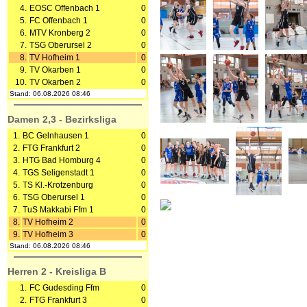
4.
EOSC Offenbach 1
0
5.
FC Offenbach 1
0
6.
MTV Kronberg 2
0
7.
TSG Oberursel 2
0
8.
TV Hofheim 1
0
9.
TV Okarben 1
0
10.
TV Okarben 2
0
Stand: 06.08.2026 08:46
Damen 2,3 - Bezirksliga
1.
BC Gelnhausen 1
0
2.
FTG Frankfurt 2
0
3.
HTG Bad Homburg 4
0
4.
TGS Seligenstadt 1
0
5.
TS Kl.-Krotzenburg
0
6.
TSG Oberursel 1
0
7.
TuS Makkabi Ffm 1
0
8.
TV Hofheim 2
0
9.
TV Hofheim 3
0
Stand: 06.08.2026 08:46
Herren 2 - Kreisliga B
1.
FC Gudesding Ffm
0
2.
FTG Frankfurt 3
0