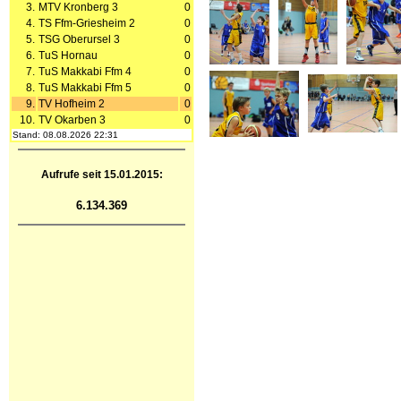
3.
MTV Kronberg 3
0
4.
TS Ffm-Griesheim 2
0
5.
TSG Oberursel 3
0
6.
TuS Hornau
0
7.
TuS Makkabi Ffm 4
0
8.
TuS Makkabi Ffm 5
0
9.
TV Hofheim 2
0
10.
TV Okarben 3
0
Stand: 08.08.2026 22:31
Aufrufe seit 15.01.2015:
6.134.369