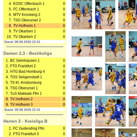
4.
EOSC Offenbach 1
0
5.
FC Offenbach 1
0
6.
MTV Kronberg 2
0
7.
TSG Oberursel 2
0
8.
TV Hofheim 1
0
9.
TV Okarben 1
0
10.
TV Okarben 2
0
Stand: 08.08.2026 22:31
Damen 2,3 - Bezirksliga
1.
BC Gelnhausen 1
0
2.
FTG Frankfurt 2
0
3.
HTG Bad Homburg 4
0
4.
TGS Seligenstadt 1
0
5.
TS Kl.-Krotzenburg
0
6.
TSG Oberursel 1
0
7.
TuS Makkabi Ffm 1
0
8.
TV Hofheim 2
0
9.
TV Hofheim 3
0
Stand: 08.08.2026 22:31
Herren 2 - Kreisliga B
1.
FC Gudesding Ffm
0
2.
FTG Frankfurt 3
0