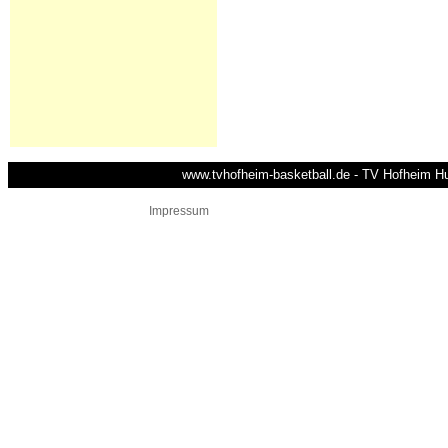
www.tvhofheim-basketball.de - TV Hofheim Hus
Impressum