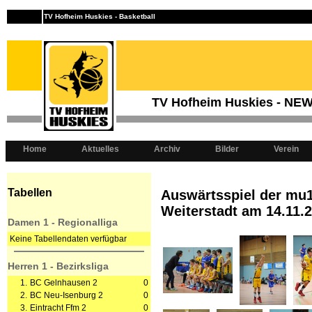
TV Hofheim Huskies - Basketball
TV Hofheim Huskies - NE
Home
Aktuelles
Archiv
Bilder
Verein
Tabellen
Auswärtsspiel der mu1
Weiterstadt am 14.11.
Damen 1 - Regionalliga
Keine Tabellendaten verfügbar
Herren 1 - Bezirksliga
1.
BC Gelnhausen 2
0
2.
BC Neu-Isenburg 2
0
3.
Eintracht Ffm 2
0